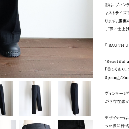
形は、ヴィン
ャストサイズ
ります。腰裏
丁寧に仕上げ
『 BAUTH 』
"Beautiful 
「美しくあり、
Spring/S
ヴィンテージ
がら存在感が
デザイナーは
った後に株式