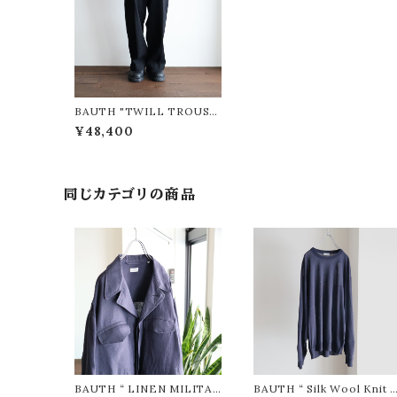
BAUTH "TWILL TROUSE
RS (BLACK)"
¥48,400
同じカテゴリの商品
BAUTH “ LINEN MILITAR
BAUTH “ Silk Wool Knit (