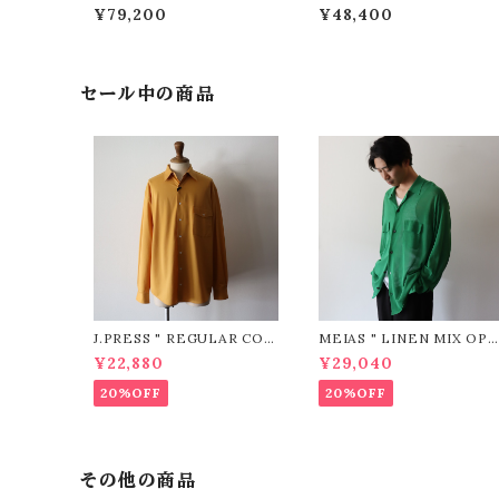
Y JACKET ( Navy )”
Navy )”
¥79,200
¥48,400
セール中の商品
J.PRESS " REGULAR COL
MEIAS " LINEN MIX OPE
LAR PATCH & FLAP Shirt
N COLLAR SHIRTS ( GRE
¥22,880
¥29,040
(YELLOW)"
EN )"
20%OFF
20%OFF
その他の商品