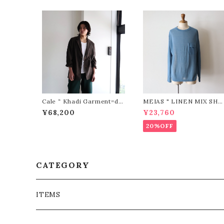
Cale “ Khadi Garment=dy
MEIAS " LINEN MIX SHE
ed 2B Jacket ( Sumi Black
ER P/O (BLUE)"
¥68,200
¥23,760
)”
20%OFF
CATEGORY
ITEMS