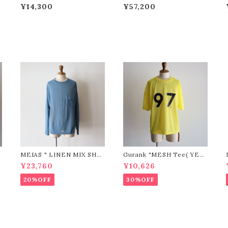
SHORT SLEEVE T ( Off
TROUSERS ( Black )”
¥14,300
¥57,200
White )”
MEIAS " LINEN MIX SHE
Gurank "MESH Tee( YEL
ER P/O (BLUE)"
LOW)"
¥23,760
¥10,626
20%OFF
30%OFF