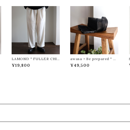
LAMOND " FULLER CHIN
awasa × Be prepared " F
O CROSS BOLD FIT PAN
UDEBAKO ( Black )"
¥19,800
¥49,500
TS ( WHITE )"