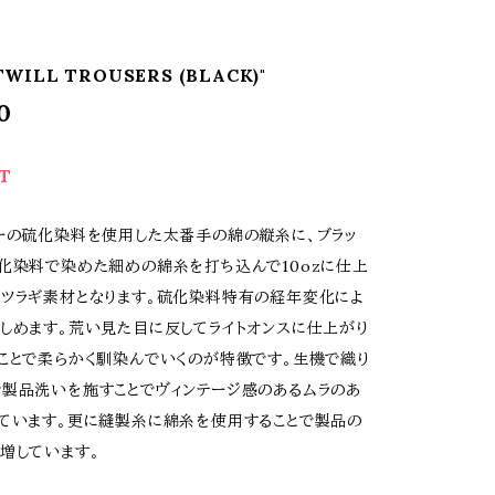
TWILL TROUSERS (BLACK)"
0
T
ーの硫化染料を使用した太番手の綿の縦糸に、ブラッ
化染料で染めた細めの綿糸を打ち込んで10ozに仕上
ツラギ素材となります。硫化染料特有の経年変化によ
しめます。荒い見た目に反してライトオンスに仕上がり
ことで柔らかく馴染んでいくのが特徴です。生機で織り
製品洗いを施すことでヴィンテージ感のあるムラのあ
ています。更に縫製糸に綿糸を使用することで製品の
増しています。