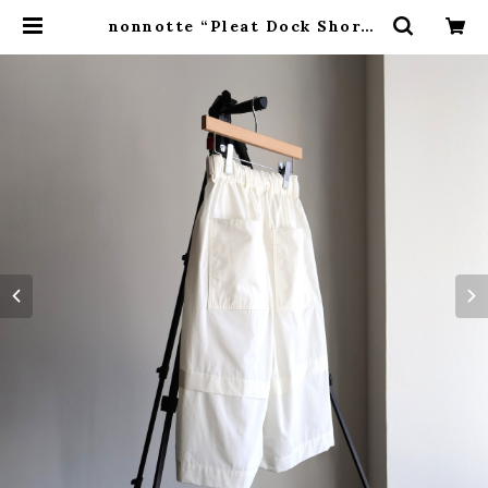
nonnotte “Pleat Dock Shorts
Trousers (White )” | H.inch