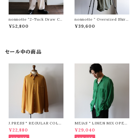
nonnotte “2-Tuck Draw Co
nonnotte “ Oversized Shirt
rd Wide Trousers (With Lin
( Mulled Basil )”
¥52,800
¥39,600
ing) (Rust Beige)”
セール中の商品
J.PRESS " REGULAR COLL
MEIAS " LINEN MIX OPEN
AR PATCH & FLAP Shirt (Y
COLLAR SHIRTS ( GREEN
¥22,880
¥29,040
ELLOW)"
)"