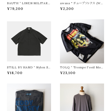
BAUTH “ LINEN MILITARY
awasa " チューブソックス (WH
JACKET ( Navy )”
ITE)"
¥79,200
¥2,200
STILL BY HAND “ Nylon S/
TOLQ “ Trompe l'oeil Mos
S Shirt ( Charcoal )”
aic T-shirts ( Black )”
¥18,700
¥23,100