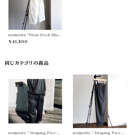
nonnotte “Pleat Dock Short
s Trousers (White )”
¥41,800
同じカテゴリの商品
nonnotte “ Draping Five-T
nonnotte “ Draping Two-T