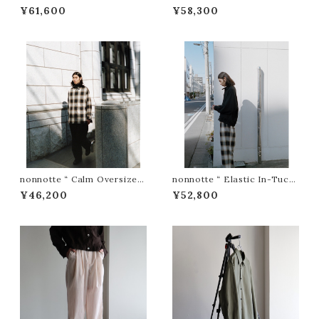
uck Wide Trousers ( Trace
uck Tapered Trousers ( Tr
¥61,600
¥58,300
Bird Plaid )”
ace Bird Plaid )”
nonnotte “ Calm Oversized
nonnotte “ Elastic In-Tuck
Open Collar Shirt ( Warm V
Wide Tapered Trousers (
¥46,200
¥52,800
eil Ombre )”
Warm Veil Ombre )”