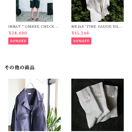
INNAT " OMBRE CHECK SS
MEIAS ”FINE GAUGE SILK
SHIRT ( Gray )"
RIB MEN'S TANK TOP / SL
¥28,490
¥15,246
TT（IVORY)"
30%OFF
30%OFF
その他の商品