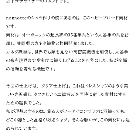
以下がデザイナーのコメントです。
nonnotteのシャツ作りの核にあるのは、このヘビーブロード素材
です。
素材は、オーガニックの超長綿の35番単糸という太番手の糸を紡
績し、静岡県のカネタ織物と共同開発しました。
カネタ織物は、世界でも類を見ない高密度織機を駆使し、太番手
の糸を限界まで高密度に織り上げることを可能にした、私が全幅
の信頼を寄せる機屋です。
今回の仕上げは、「クリア仕上げ」。 これはドレスシャツのような美
しい光沢感と、タフさという二律背反を同時に宿した素材にする
ための選択でした。
私が理想とするのは、着る人がノーアイロンでラフに羽織っても、
どこか凛とした品格が残るシャツ。 そんな願いが、この素材には込
められています。