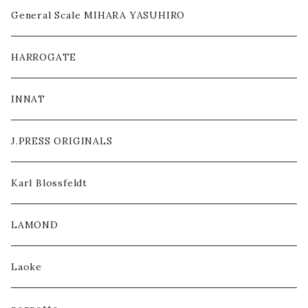
ACCESSORY / GOODS
General Scale MIHARA YASUHIRO
OTHERS
HARROGATE
INNAT
J.PRESS ORIGINALS
Karl Blossfeldt
LAMOND
Laoke