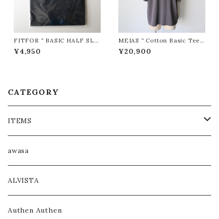
FITFOR “ BASIC HALF SLE
MEIAS “ Cotton Basic Tee (
EVE TEE #L201 ( Black )"
D.Gray ) ”
¥4,950
¥20,900
CATEGORY
ITEMS
COAT / OUTER
awasa
JACKET / BLOUSON
ALVISTA
KNIT / SWEAT
Authen Authen