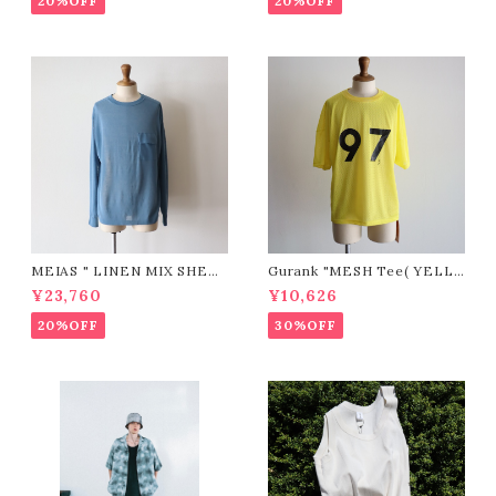
20%OFF
20%OFF
MEIAS " LINEN MIX SHEE
Gurank "MESH Tee( YELL
R P/O (BLUE)"
OW)"
¥23,760
¥10,626
20%OFF
30%OFF