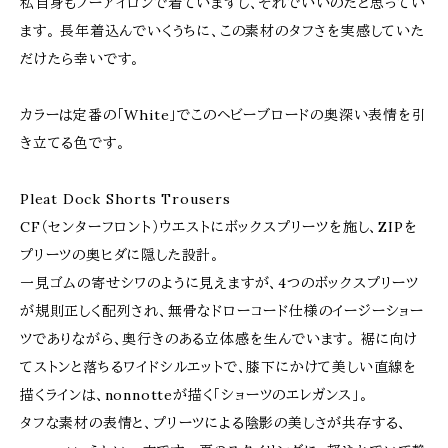
私自身もノーアイロンで着ていますし、それでいいのだと思ってい
ます。 長年着込んでいくうちに、この素材のタフさを実感していた
だけたら幸いです。
カラーは定番の「White」でこのヘビーブロードの奥深い表情を引
き立てる色です。
Pleat Dock Shorts Trousers
CF（センターフロント）ウエストにボックスプリーツを施し、ZIPを
プリーツの奥ヒダに隠した設計。
一見ゴムの寄せシワのように見えますが、4つのボックスプリーツ
が規則正しく配列され、無骨なドローコード仕様のイージーショー
ツでありながら、奥行きのある立体感を生んでいます。 裾に向け
てストンと落ちるワイドシルエットで、膝下にかけて美しい直線を
描くラインは、nonnotteが描く「ショーツのエレガンス」。
タフな素材の表情と、プリーツによる陰影の美しさが共存する、