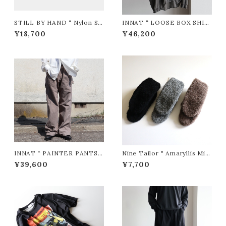
STILL BY HAND “ Nylon S/
INNAT “ LOOSE BOX SHIR
S Shirt ( Charcoal )”
T ( SUMIKURO )”
¥18,700
¥46,200
INNAT “ PAINTER PANTS (
Nine Tailor " Amaryllis Mitt
Greige )”
en "
¥39,600
¥7,700