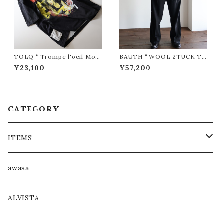
TOLQ “ Trompe l'oeil Mos
BAUTH “ WOOL 2TUCK TR
aic T-shirts ( Black )”
OUSERS ( Black )”
¥23,100
¥57,200
CATEGORY
ITEMS
COAT / OUTER
awasa
JACKET / BLOUSON
ALVISTA