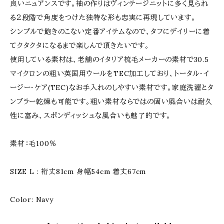
良いニュアンスです。袖の作りはヴィンテージニットに多く見られ
る２段階で角度をつけた独特な形も忠実に再現しています。
シンプルで飽きのこない定番アイテムなので、タフにデイリーに着
てクタクタになるまで楽しんで頂きたいです。
使用している素材は、老舗のイタリア梳毛メーカーの素材で30.5
マイクロンの粗い英国用ウールをTEC加工しており、トータル・イ
ージー・ケア(TEC)なお手入れのしやすい素材です。家庭洗濯とタ
ンブラー乾燥も可能です。粗い素材ならではの固い風合いは耐久
性に富み、スポンディッシュな風合いも魅了的です。
素材：毛100％
SIZE L : 裄丈81cm 身幅54cm 着丈67cm
Color: Navy