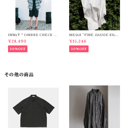
INNAT " OMBRE CHECK SS
MEIAS ”FINE GAUGE SILK
SHIRT ( Gray )"
RIB MEN'S TANK TOP / SL
¥28,490
¥15,246
TT（IVORY)"
30%OFF
30%OFF
その他の商品