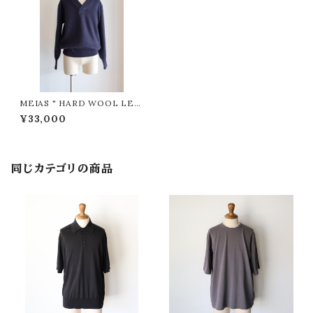
MEIAS " HARD WOOL LET
TERD V NECK PULL OVER
¥33,000
(Navy )"
同じカテゴリの商品