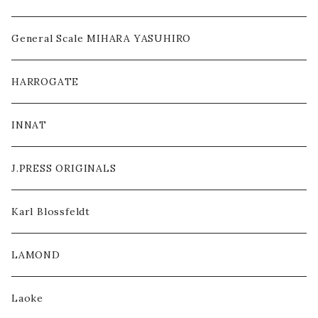
ACCESSORY / GOODS
General Scale MIHARA YASUHIRO
OTHERS
HARROGATE
INNAT
J.PRESS ORIGINALS
Karl Blossfeldt
LAMOND
Laoke