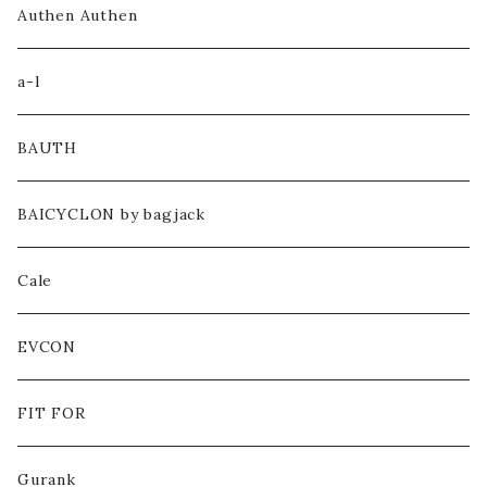
KNIT / SWEAT
Authen Authen
SHIRT
a-l
HOODIE
BAUTH
CUT&SEWN
BAICYCLON by bagjack
PANTS
Cale
HEADWEAR
EVCON
BAG
FIT FOR
SHOES
Gurank