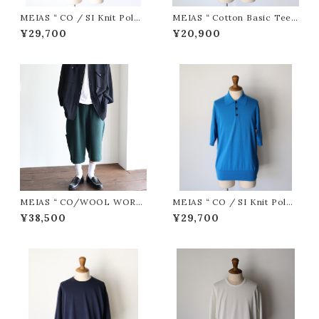
MEIAS “ CO / SI Knit Polo
MEIAS “ Cotton Basic Tee (
PO ( Black )”
D.Gray ) ”
¥29,700
¥20,900
MEIAS “ CO/WOOL WORK
MEIAS “ CO / SI Knit Polo
HALF PT ( D.Green )”
PO ( Blue )”
¥38,500
¥29,700