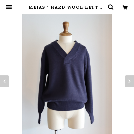
MEIAS " HARD WOOL LETTER
D V NECK PULL OVER (Navy
)" | H.inch