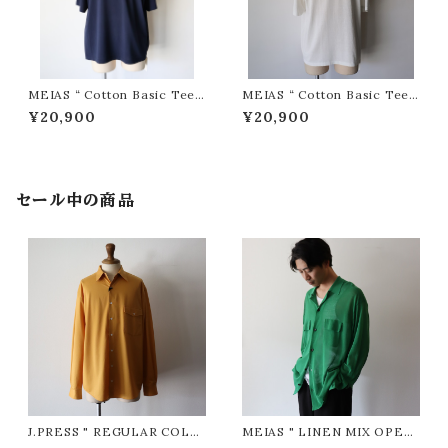
MEIAS “ Cotton Basic Tee (
MEIAS “ Cotton Basic Tee (
Navy )”
White )”
¥20,900
¥20,900
セール中の商品
J.PRESS " REGULAR COLL
MEIAS " LINEN MIX OPEN
AR PATCH & FLAP Shirt (Y
COLLAR SHIRTS ( GREEN